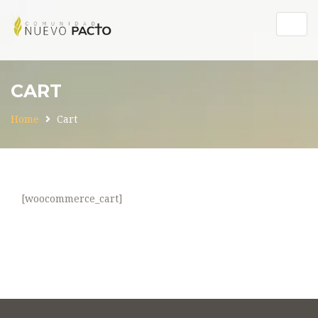
Togg
navig
CART
Home
Cart
[woocommerce_cart]