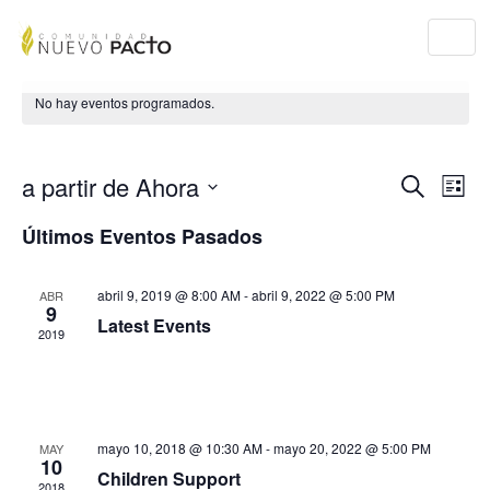
Togg
navi
No hay eventos programados.
Nav
Na
a partir de Ahora
Buscar
Lista
de
Seleccionar
de
Últimos Eventos Pasados
vis
fecha.
de
bús
abril 9, 2019 @ 8:00 AM
-
abril 9, 2022 @ 5:00 PM
Ev
ABR
9
y
Latest Events
2019
vist
de
mayo 10, 2018 @ 10:30 AM
-
mayo 20, 2022 @ 5:00 PM
MAY
10
Eve
Children Support
2018