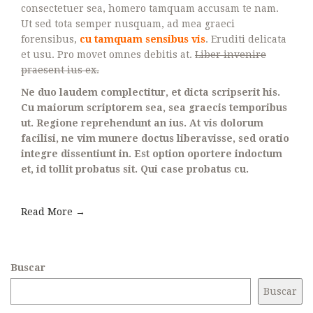
consectetuer sea, homero tamquam accusam te nam.
Ut sed tota semper nusquam, ad mea graeci
forensibus,
cu tamquam sensibus vis
. Eruditi delicata
et usu. Pro movet omnes debitis at.
Liber invenire
praesent ius ex.
Ne duo laudem complectitur, et dicta scripserit his.
Cu maiorum scriptorem sea, sea graecis temporibus
ut. Regione reprehendunt an ius. At vis dolorum
facilisi, ne vim munere doctus liberavisse, sed oratio
integre dissentiunt in. Est option oportere indoctum
et, id tollit probatus sit. Qui case probatus cu.
Read More →
Buscar
Buscar