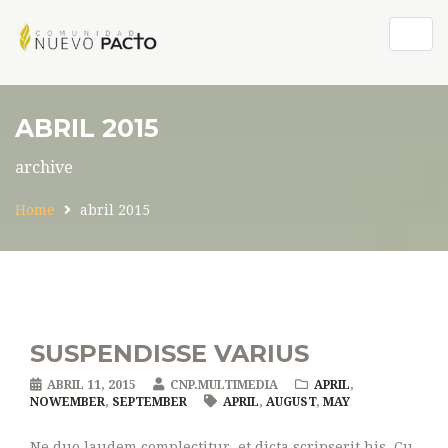
Togg
navig
ABRIL 2015
archive
Home
abril 2015
SUSPENDISSE VARIUS
ABRIL 11, 2015
CNP.MULTIMEDIA
APRIL
,
NOWEMBER
,
SEPTEMBER
APRIL
,
AUGUST
,
MAY
Ne duo laudem complectitur, et dicta scripserit his. Cu