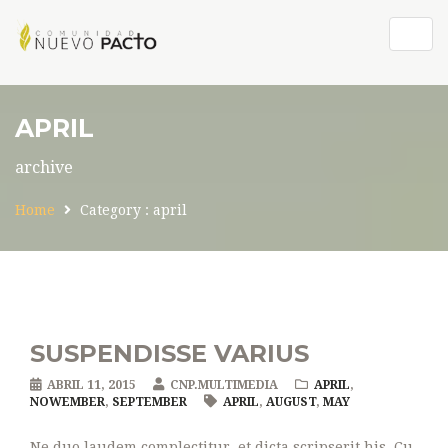
Togg
navig
APRIL
archive
Home
Category :
april
SUSPENDISSE VARIUS
ABRIL 11, 2015
CNP.MULTIMEDIA
APRIL
,
NOWEMBER
,
SEPTEMBER
APRIL
,
AUGUST
,
MAY
Ne duo laudem complectitur, et dicta scripserit his. Cu