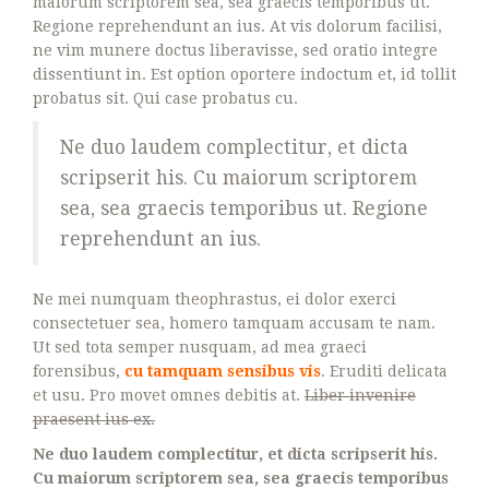
maiorum scriptorem sea, sea graecis temporibus ut.
Regione reprehendunt an ius. At vis dolorum facilisi,
ne vim munere doctus liberavisse, sed oratio integre
dissentiunt in. Est option oportere indoctum et, id tollit
probatus sit. Qui case probatus cu.
Ne duo laudem complectitur, et dicta
scripserit his. Cu maiorum scriptorem
sea, sea graecis temporibus ut. Regione
reprehendunt an ius.
Ne mei numquam theophrastus, ei dolor exerci
consectetuer sea, homero tamquam accusam te nam.
Ut sed tota semper nusquam, ad mea graeci
forensibus,
cu tamquam sensibus vis
. Eruditi delicata
et usu. Pro movet omnes debitis at.
Liber invenire
praesent ius ex.
Ne duo laudem complectitur, et dicta scripserit his.
Cu maiorum scriptorem sea, sea graecis temporibus